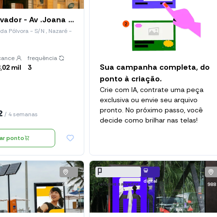
Relógios Salvador - Av .Joana Angélical (Red 239)
a Pólvora - S/N , Nazaré -
cance
frequência
Sua campanha completa, do
,02 mil
3
ponto à criação.
Crie com IA, contrate uma peça
exclusiva ou envie seu arquivo
pronto. No próximo passo, você
2
/ 4 semanas
decide como brilhar nas telas!
nar ponto
digital
relógios salvador
934 m
988