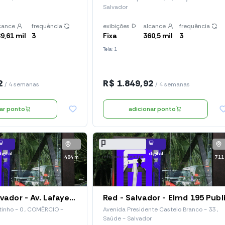
Salvador
cance
frequência
exibições
alcance
frequência
9,61 mil
3
Fixa
360,5 mil
3
Tela: 1
2
R$ 1.849,92
/ 4 semanas
/ 4 semanas
nar ponto
adicionar ponto
digital
digital
relógios salvador
484 m
711
Relógios Salvador - Av. Lafayete Coutinho (Red 110)
Red - Salvador - Elmd 195 Publ
tinho - 0 , COMÉRCIO -
Avenida Presidente Castelo Branco - 33 ,
Saúde - Salvador