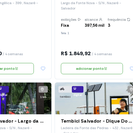
gélica - 399 , Nazaré -
Largo da Fonte Nova - S/N , Nazaré -
Salvador
exibições
alcance
frequência
Fixa
397,56 mil
3
Tela: 1
0
R$ 1.849,92
/ 4 semanas
/ 4 semanas
nar ponto
adicionar ponto
digital
digital
tembici
1 km
1 
Relógios Salvador - Largo da Fonte Nova (Red 194)
Tembici Salvador - Dique Do Tororó (Estação E-64), Ladeira Da Fonte Das Pedras
ova - S/N , Nazaré -
Ladeira da Fonte das Pedras - 432 , Nazaré