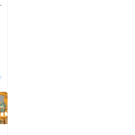
 Angélical (Red 239)
km