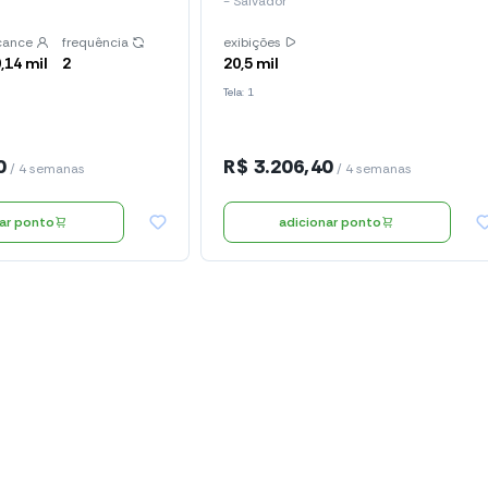
- Salvador
cance
frequência
exibições
,14 mil
2
20,5 mil
Tela: 1
0
R$ 3.206,40
/ 4 semanas
/ 4 semanas
nar ponto
adicionar ponto