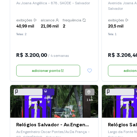
Av.Joana Angélica - 878 , SAÚDE - Salvador
Avenida Joana An
Salvador
exibições
alcance
frequência
exibições
40,99 mil
21,06 mil
2
20,5 mil
Telas: 2
Tela: 1
R$ 3.200,00
R$ 3.206,4
/ 4 semanas
adicionar ponto
adicio
digital
relógios salvador
relógios salvador
1 km
Relógios Salvador - Av.Engenheiro Oscar Pontes/Av.da França, 97 (Red 140)
Av.Engenheiro Oscar Pontes/Av.Da França -
Largo da Fonte N