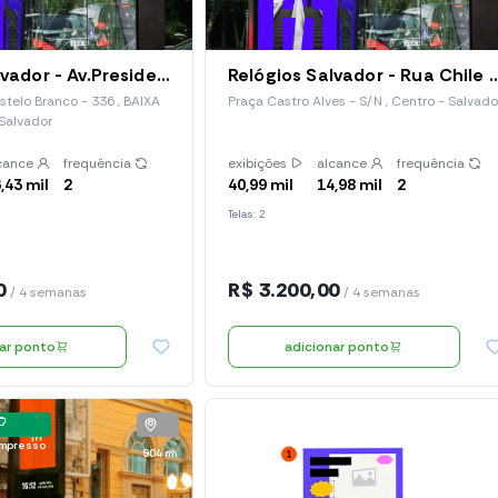
Relógios Salvador - Av.Presidente Castelo Branco, 336 (Red 124)
Relógios Salvador - Rua Chile - Praça Ca
stelo Branco - 336 , BAIXA
Praça Castro Alves - S/N , Centro - Salvado
Salvador
cance
frequência
exibições
alcance
frequência
,43 mil
2
40,99 mil
14,98 mil
2
Telas: 2
0
R$ 3.200,00
/ 4 semanas
/ 4 semanas
nar ponto
adicionar ponto
impresso
904 m