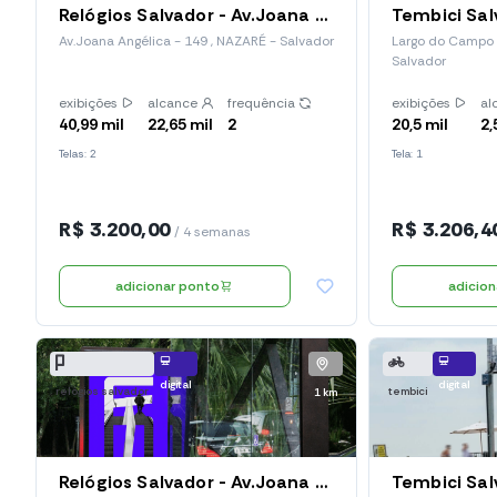
Relógios Salvador - Av.Joana Angélica (Red 122)
Av.Joana Angélica - 149 , NAZARÉ - Salvador
Largo do Campo d
Salvador
exibições
alcance
frequência
exibições
al
40,99 mil
22,65 mil
2
20,5 mil
2,
Telas: 2
Tela: 1
R$ 3.200,00
R$ 3.206,4
/ 4 semanas
adicionar ponto
adicio
digital
digital
relógios salvador
tembici
1 km
Relógios Salvador - Av.Joana Angélica, 878 (Red 123)