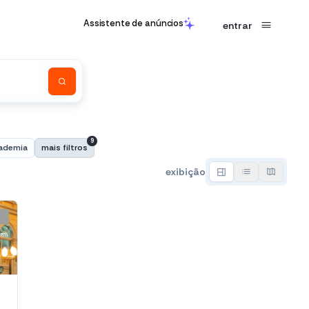
Assistente de anúncios
entrar
9
ademia
mais filtros
exibição
 m
39)