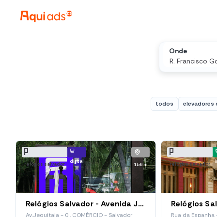
Onde
todos
elevadores 
digital
relógios salvador
relógios salvador
156 m
Relógios Salvador - Avenida Jequitaia (Red 139)
Av.Jequitaia - 0 , COMÉRCIO - Salvador
Rua da Espanha -