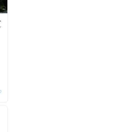
stro Alves (Red 172)
r