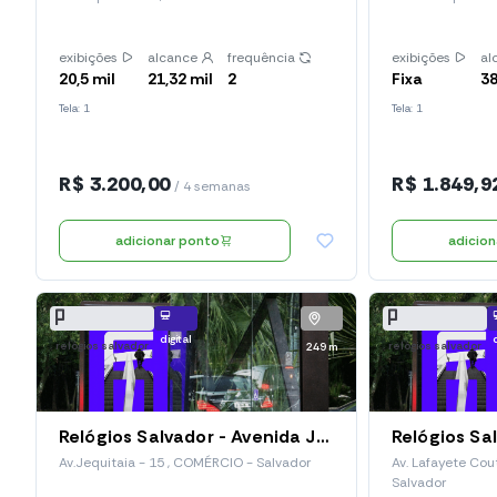
exibições
alcance
frequência
exibições
al
20,5 mil
21,32 mil
2
Fixa
38
Tela: 1
Tela: 1
R$ 3.200,00
R$ 1.849,9
/ 4 semanas
adicionar ponto
adicio
digital
relógios salvador
relógios salvador
249 m
Relógios Salvador - Avenida Jequitaia, 15 (Red 138)
Av.Jequitaia - 15 , COMÉRCIO - Salvador
Av. Lafayete Cou
Salvador