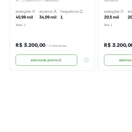
97 , COMÉRCIO - Salvador
Salvador
exibições
alcance
frequência
exibições
al
40,99 mil
34,09 mil
1
20,5 mil
20
Telas: 2
Tela: 1
R$ 3.200,00
R$ 3.200,0
/ 4 semanas
adicionar ponto
adicio