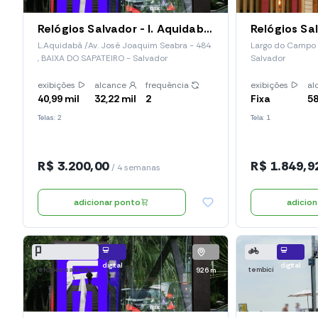
Relógios Salvador - l. Aquidabã /Av. José Joaquim Seabra, 484 (Red 125)
L.Aquidabã /Av. José Joaquim Seabra - 484
Largo do Campo d
, BAIXA DO SAPATEIRO - Salvador
Salvador
exibições
alcance
frequência
exibições
al
40,99 mil
32,22 mil
2
Fixa
58
Telas: 2
Tela: 1
R$ 3.200,00
R$ 1.849,9
/ 4 semanas
adicionar ponto
adicio
digital
digital
relógios salvador
tembici
926 m