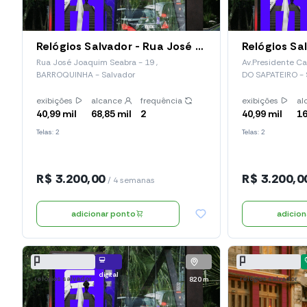
Relógios Salvador - Rua José Joaquim Seabra, 19 (Red 121)
Rua José Joaquim Seabra - 19 ,
Av.Presidente Ca
BARROQUINHA - Salvador
DO SAPATEIRO - 
exibições
alcance
frequência
exibições
al
40,99 mil
68,85 mil
2
40,99 mil
16
Telas: 2
Telas: 2
R$ 3.200,00
R$ 3.200,0
/ 4 semanas
adicionar ponto
adicio
digital
relógios salvador
relógios salvador
820 m