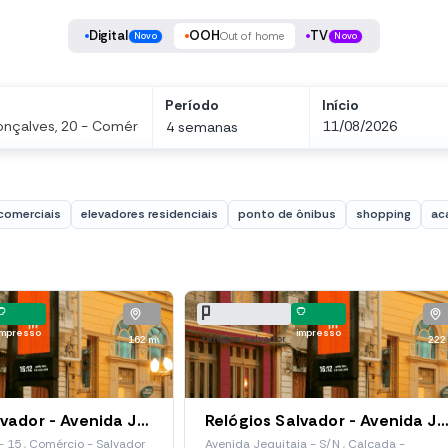
Digital
OOH
TV
Out of home
Novo
Novo
Período
Início
4 semanas
comerciais
elevadores residenciais
ponto de ônibus
shopping
ac
impresso
impresso
relógios salvador
162 m
222
Relógios Salvador - Avenida Jequitaia, 15 (Red 138)
Relógios Salvador - Avenida Jequitaia (Red 1
 15 , Comércio - Salvador
Avenida Jequitaia - S/N , Calçada -