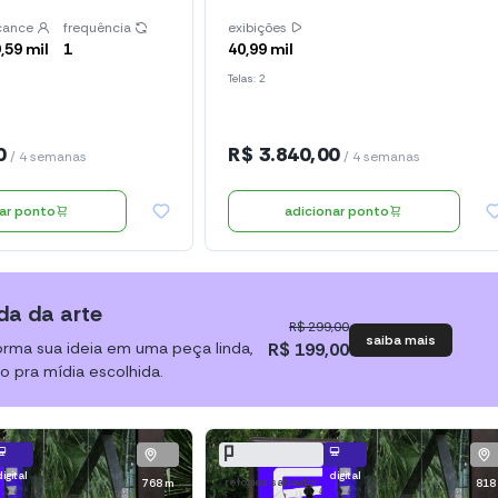
cance
frequência
exibições
,59 mil
1
40,99 mil
Telas: 2
0
R$ 3.840,00
/ 4 semanas
/ 4 semanas
nar ponto
adicionar ponto
da da arte
R$ 299,00
saiba mais
orma sua ideia em uma peça linda,
R$ 199,00
o pra mídia escolhida.
digital
digital
relógios salvador
768 m
818