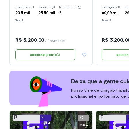
exibições
alcance
frequência
exibições
al
20,5 mil
23,59 mil
2
40,99 mil
29
Tela: 1
Telas: 2
R$ 3.200,00
R$ 3.200,0
/ 4 semanas
adicionar ponto
adicio
Deixa que a gente cui
Nosso time de criação transf
profissional e no formato cert
digital
relógios salvador
relógios salvador
750 m