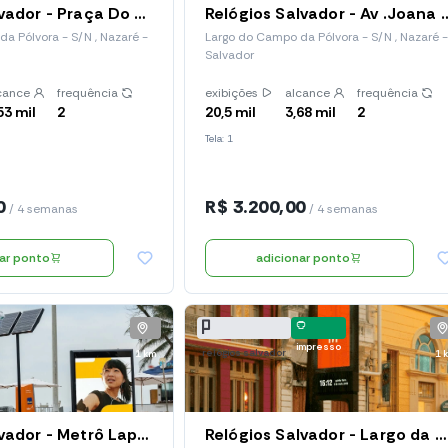
Tembici Salvador - Praça Do Fórum Ruy Barbosa (Estação 15), Largo Do Campo Da Pólvora
Relógios Salvador - Av .Joana
a Pólvora - S/N , Nazaré -
Largo do Campo da Pólvora - S/N , Nazaré -
Salvador
cance
frequência
exibições
alcance
frequência
53 mil
2
20,5 mil
3,68 mil
2
Tela: 1
0
R$ 3.200,00
/ 4 semanas
/ 4 semanas
nar ponto
adicionar ponto
impresso
relógios salvador
1 km
1 
Tembici Salvador - Metrô Lapa (Estação E-20), Avenida Joana Angélica
Relógios Salvador - Largo da Fonte Nova (Red 194)