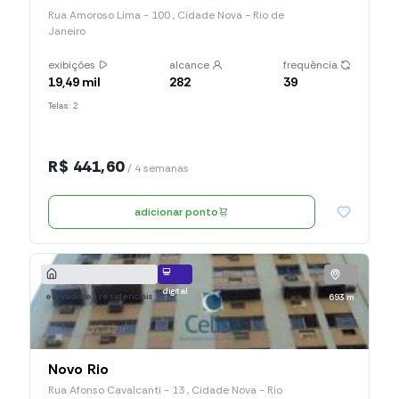
Rua Amoroso Lima - 100 , Cidade Nova - Rio de
Janeiro
exibições
alcance
frequência
19,49 mil
282
39
Telas: 2
R$ 441,60
/ 4 semanas
adicionar ponto
digital
elevadores residenciais
693 m
Novo Rio
Rua Afonso Cavalcanti - 13 , Cidade Nova - Rio