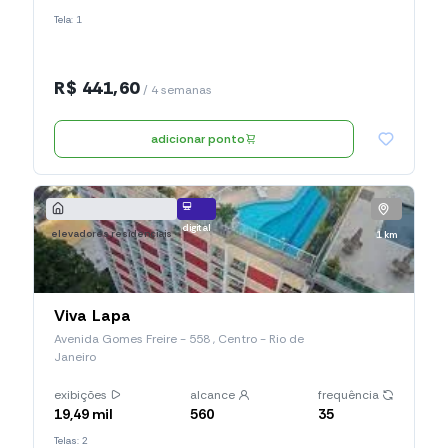
Tela: 1
R$ 441,60
/ 4 semanas
adicionar ponto
digital
elevadores residenciais
1 km
Viva Lapa
Avenida Gomes Freire - 558 , Centro - Rio de
Janeiro
exibições
alcance
frequência
19,49 mil
560
35
Telas: 2