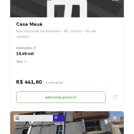
Casa Mauá
Rua Visconde de Inhaúma - 95 , Centro - Rio de
Janeiro
exibições
19,49 mil
Telas: 2
R$ 441,60
/ 4 semanas
adicionar ponto
digital
elevadores residenciais
2 km