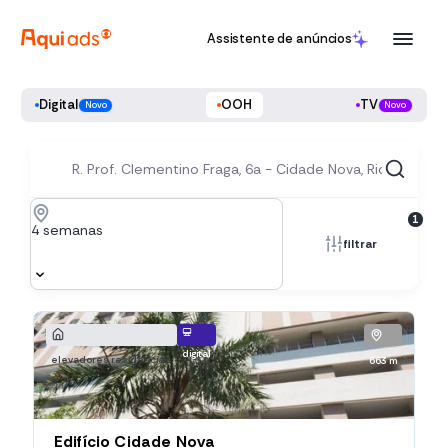
Assistente de anúncios
Digital
OOH
TV
Novo
Novo
1
4 semanas
filtrar
digital
elevadores residenciais
663 m
Edifício Cidade Nova