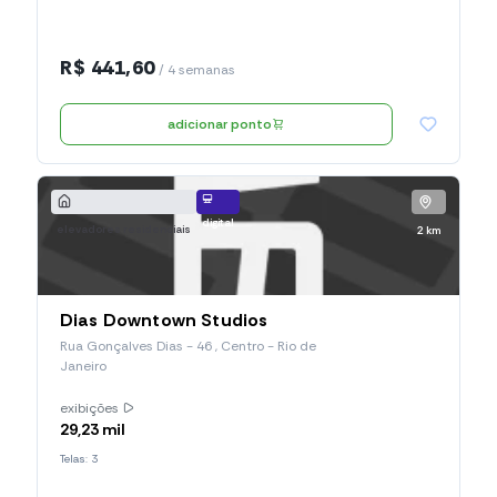
R$ 441,60
/ 4 semanas
adicionar ponto
digital
elevadores residenciais
2 km
Dias Downtown Studios
Rua Gonçalves Dias - 46 , Centro - Rio de
Janeiro
exibições
29,23 mil
Telas: 3