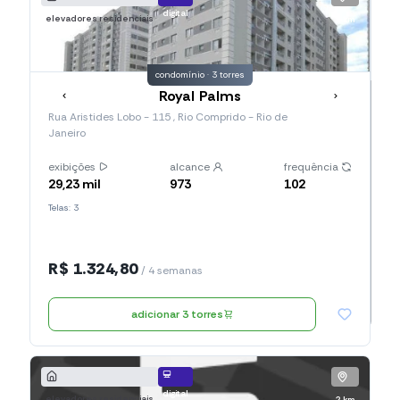
digital
elevadores residenciais
2 km
condomínio · 3 torres
Royal Palms
Rua Aristides Lobo - 115 , Rio Comprido - Rio de
Janeiro
exibições
alcance
frequência
29,23 mil
973
102
Telas: 3
R$ 1.324,80
/ 4 semanas
adicionar 3 torres
digital
elevadores residenciais
2 km