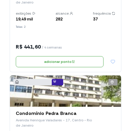
de Janeiro
exibições
alcance
frequência
19,49 mil
282
37
Telas: 2
R$ 441,60
/ 4 semanas
adicionar ponto
digital
elevadores residenciais
1 km
Condomínio Pedra Branca
Avenida Henrique Valadares - 17 , Centro - Rio
de Janeiro