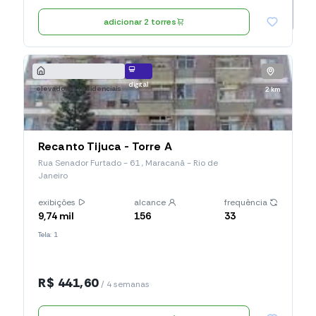
adicionar 2 torres
digital
elevadores residenciais
2 km
Recanto Tijuca - Torre A
Rua Senador Furtado - 61 , Maracanã - Rio de
Janeiro
exibições
alcance
frequência
9,74 mil
156
33
Tela: 1
R$ 441,60
/ 4 semanas