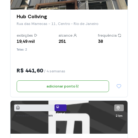
Hub Coliving
Rua das Marrecas - 11 , Centro - Rio de Janeiro
exibições
alcance
frequência
19,49 mil
251
38
Telas: 2
R$ 441,60
/ 4 semanas
adicionar ponto
digital
elevadores residenciais
2 km