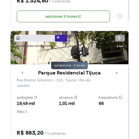
R$ 1.324,80
/ 4 semanas
adicionar 3 torres
digital
elevadores residenciais
2 km
condomínio · 2 torres
Parque Residencial Tijuca
Rua Doutor Satamini - 210 , Tijuca - Rio de
Janeiro
exibições
alcance
frequência
19,49 mil
1,01 mil
66
Telas: 2
R$ 883,20
/ 4 semanas