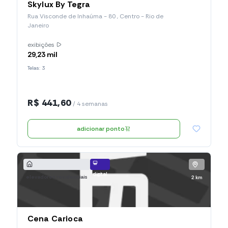
Skylux By Tegra
Rua Visconde de Inhaúma - 80 , Centro - Rio de
Janeiro
exibições
29,23 mil
Telas: 3
R$ 441,60
/ 4 semanas
adicionar ponto
digital
elevadores residenciais
2 km
Cena Carioca