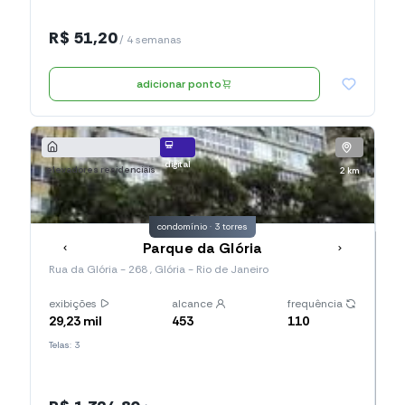
R$ 51,20
/ 4 semanas
adicionar ponto
digital
elevadores residenciais
2 km
condomínio · 3 torres
Parque da Glória
Rua da Glória - 268 , Glória - Rio de Janeiro
exibições
alcance
frequência
29,23 mil
453
110
Telas: 3