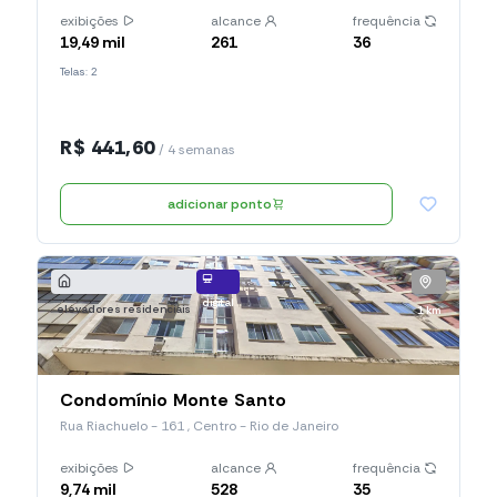
exibições
alcance
frequência
19,49 mil
261
36
Telas: 2
R$ 441,60
/ 4 semanas
adicionar ponto
digital
elevadores residenciais
1 km
Condomínio Monte Santo
Rua Riachuelo - 161 , Centro - Rio de Janeiro
exibições
alcance
frequência
9,74 mil
528
35