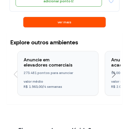
adicionar ponto
ver mais
Explore outros ambientes
Anuncie em
Anunci
elevadores comerciais
academ
273.481 pontos para anunciar
53.008 pon
valor médio
valor méd
R$ 1.563,00
/4 semanas
R$ 2.039,0