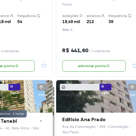
Paulo
cance
frequência
exibições
alcance
frequência
18 mil
54
19,49 mil
212
39
Telas: 2
R$ 441,60
 4 semanas
/ 4 semanas
nar ponto
adicionar ponto
digital
digital
ciais
elevadores residenciais
255 m
262
omínio · 2 torres
Edifício Ana Prado
Tanabí
Rua da Consolação - 393 , Consolação -
- 40 , Bela Vista - São
São Paulo