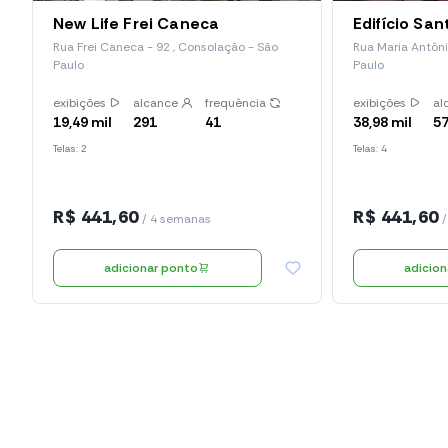
New Life Frei Caneca
Edifício Sa
Rua Frei Caneca - 92 , Consolação - São
Rua Maria Antôni
Paulo
Paulo
exibições
alcance
frequência
exibições
al
19,49 mil
291
41
38,98 mil
5
Telas: 2
Telas: 4
R$ 441,60
R$ 441,60
/ 4 semanas
/
adicionar ponto
adicio