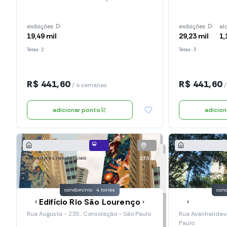
exibições
exibições
al
19,49 mil
29,23 mil
1,
Telas: 2
Telas: 3
R$ 441,60
R$ 441,60
/ 4 semanas
/
adicionar ponto
adicio
digital
elevadores residenciais
elevadores residen
235 m
condomínio · 4 torres
cond
Edifício Rio São Lourenço
Rua Augusta - 235 , Consolação - São Paulo
Rua Avanhandava 
Paulo