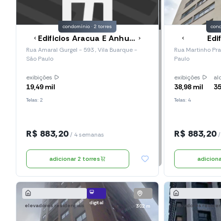
condomínio · 2 torres
cond
Edificios Aracua E Anhuma
Edi
Rua Amaral Gurgel - 593 , Vila Buarque -
Rua Martinho Prad
São Paulo
Paulo
exibições
exibições
al
19,49 mil
38,98 mil
3
Telas: 2
Telas: 4
R$ 883,20
R$ 883,20
/ 4 semanas
/
adicionar 2 torres
digital
elevadores residenciais
elevadores residen
302 m