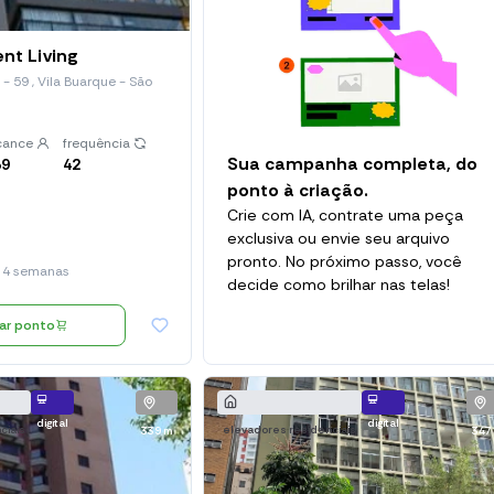
nt Living
- 59 , Vila Buarque - São
cance
frequência
Sua campanha completa, do
39
42
ponto à criação.
Crie com IA, contrate uma peça
exclusiva ou envie seu arquivo
pronto. No próximo passo, você
 4 semanas
decide como brilhar nas telas!
nar ponto
digital
digital
ciais
elevadores residenciais
339 m
347