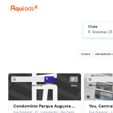
Onde
todos
elevadores 
digital
elevadores residenciais
elevadores residen
69 m
Condomínio Parque Augusta Studios
You, Centra
Rua Gravataí - 87 , Consolação - São Paulo
Rua Gravataí - 1