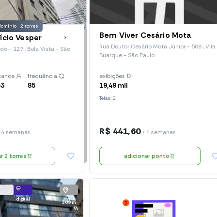
omínio · 2 torres
Bem Viver Cesário Mota
fício Vesper
Rua Doutor Cesário Mota Júnior - 568 , Vila
o - 127 , Bela Vista - São
Buarque - São Paulo
cance
frequência
exibições
53
85
19,49 mil
Telas: 2
R$ 441,60
 4 semanas
/ 4 semanas
adicionar 2 torres
adicionar ponto
digital
ciais
309 m