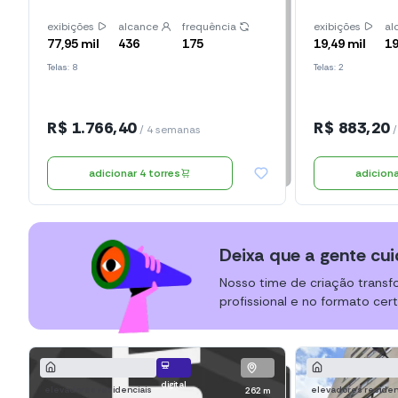
exibições
alcance
frequência
exibições
al
77,95 mil
436
175
19,49 mil
1
Telas: 8
Telas: 2
R$ 1.766,40
R$ 883,20
/ 4 semanas
/
adicionar 4 torres
Deixa que a gente cui
Nosso time de criação transf
profissional e no formato cert
digital
elevadores residenciais
elevadores residen
262 m