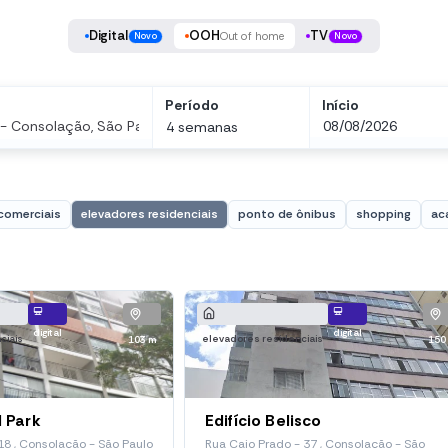
Digital
OOH
TV
Out of home
Novo
Novo
Período
Início
4 semanas
comerciais
elevadores residenciais
ponto de ônibus
shopping
ac
digital
digital
ciais
elevadores residenciais
103 m
150
l Park
Edifício Belisco
18 , Consolação - São Paulo
Rua Caio Prado - 37 , Consolação - São