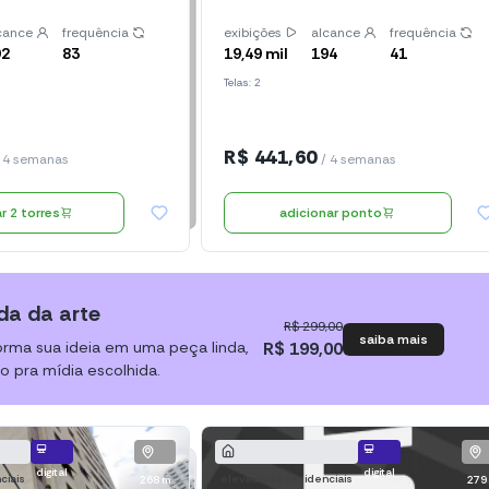
cance
frequência
exibições
alcance
frequência
92
83
19,49 mil
194
41
Telas: 2
R$ 441,60
 4 semanas
/ 4 semanas
adicionar 2 torres
adicionar ponto
da da arte
R$ 299,00
saiba mais
orma sua ideia em uma peça linda,
R$ 199,00
o pra mídia escolhida.
digital
digital
ciais
elevadores residenciais
268 m
279