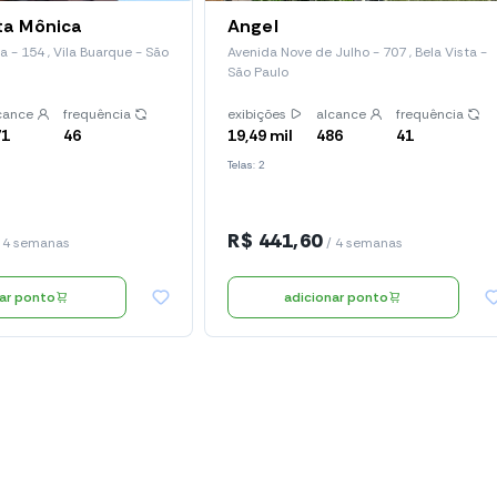
nta Mônica
Angel
a - 154 , Vila Buarque - São
Avenida Nove de Julho - 707 , Bela Vista -
São Paulo
cance
frequência
exibições
alcance
frequência
71
46
19,49 mil
486
41
Telas: 2
R$ 441,60
 4 semanas
/ 4 semanas
nar ponto
adicionar ponto