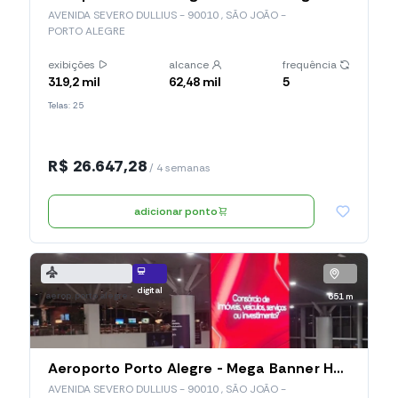
AVENIDA SEVERO DULLIUS - 90010 , SÃO JOÃO -
PORTO ALEGRE
exibições
alcance
frequência
319,2 mil
62,48 mil
5
Telas: 25
R$ 26.647,28
/ 4 semanas
adicionar ponto
digital
aerop. porto alegre
651 m
Aeroporto Porto Alegre - Mega Banner Hall Central - Embarque Doméstico (POA05)
AVENIDA SEVERO DULLIUS - 90010 , SÃO JOÃO -