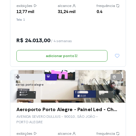
exibições
alcance
frequência
12,77 mil
31,24 mil
0.4
Tela: 1
R$ 24.013,00
/ 4 semanas
adicionar ponto
digital
aerop. porto alegre
651 m
Aeroporto Porto Alegre - Painel Led - Check-In Doméstico (POA04)
AVENIDA SEVERO DULLIUS - 90010 , SÃO JOÃO -
PORTO ALEGRE
exibições
alcance
frequência