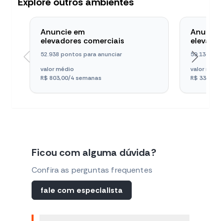
Explore outros ambientes
Anuncie em
Anunci
elevadores comerciais
elevado
52.938 pontos para anunciar
59.136 pon
valor médio
valor méd
R$ 803,00
/4 semanas
R$ 338,00
Ficou com alguma dúvida?
Confira as perguntas frequentes
fale com especialista