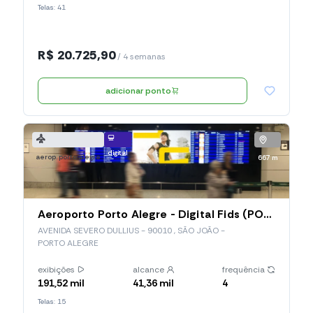
Telas: 41
R$ 20.725,90
/ 4 semanas
adicionar ponto
digital
aerop. porto alegre
667 m
Aeroporto Porto Alegre - Digital Fids (POA01)
AVENIDA SEVERO DULLIUS - 90010 , SÃO JOÃO -
PORTO ALEGRE
exibições
alcance
frequência
191,52 mil
41,36 mil
4
Telas: 15