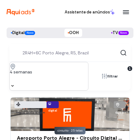
Assistente de anúncios
Digital
OOH
TV
Novo
Novo
1
4 semanas
filtrar
digital
aerop. porto alegre
649 m
circuito · 25 telas
Aeroporto Porto Alegre - Circuito Digital - desembarque (POA03)