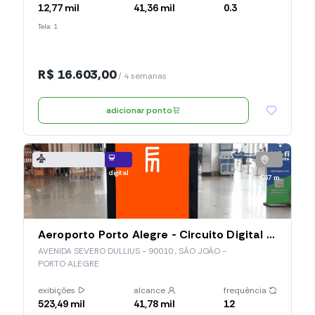
12,77 mil
41,36 mil
0.3
Tela: 1
R$ 16.603,00
/ 4 semanas
adicionar ponto
digital
aerop. porto alegre
667 m
Aeroporto Porto Alegre - Circuito Digital - Embarque (POA02)
AVENIDA SEVERO DULLIUS - 90010 , SÃO JOÃO -
PORTO ALEGRE
exibições
alcance
frequência
523,49 mil
41,78 mil
12