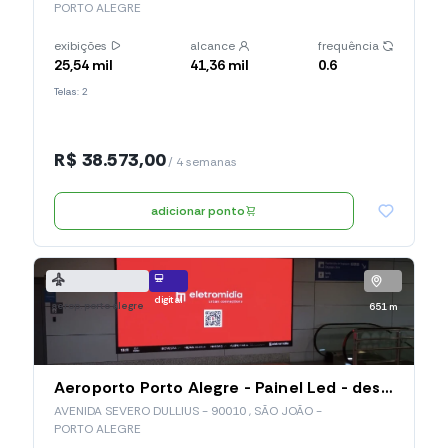
PORTO ALEGRE
exibições
alcance
frequência
25,54 mil
41,36 mil
0.6
Telas: 2
R$ 38.573,00
/ 4 semanas
adicionar ponto
digital
aerop. porto alegre
651 m
Aeroporto Porto Alegre - Painel Led - desembarque Doméstico (POA06)
AVENIDA SEVERO DULLIUS - 90010 , SÃO JOÃO -
PORTO ALEGRE