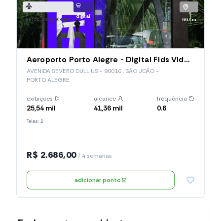
digital
aerop. porto alegre
667 m
Aeroporto Porto Alegre - Digital Fids Videowall (POA01)
AVENIDA SEVERO DULLIUS - 90010 , SÃO JOÃO -
PORTO ALEGRE
exibições
alcance
frequência
25,54 mil
41,36 mil
0.6
Telas: 2
R$ 2.686,00
/ 4 semanas
adicionar ponto