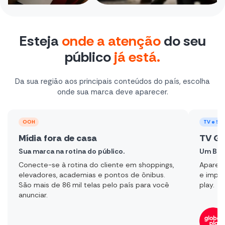
Esteja
onde a atenção
do seu
público
já está.
Da sua região aos principais conteúdos do país, escolha
onde sua marca deve aparecer.
OOH
TV e St
Mídia fora de casa
TV Gl
Sua marca na rotina do público.
Um Bras
Conecte-se à rotina do cliente em shoppings,
Apareça
elevadores, academias e pontos de ônibus.
e impac
São mais de 86 mil telas pelo país para você
play.
anunciar.