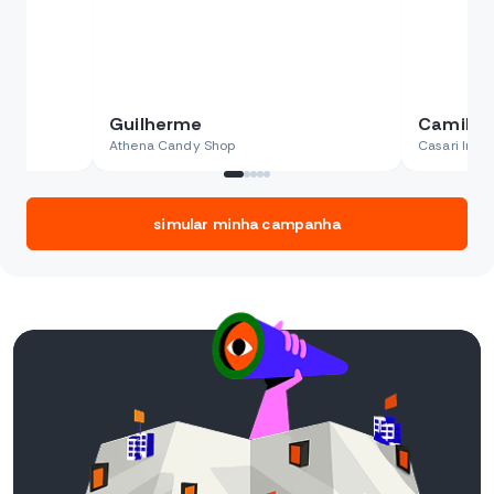
Guilherme
Camile
Athena Candy Shop
Casari Imóv
simular minha campanha