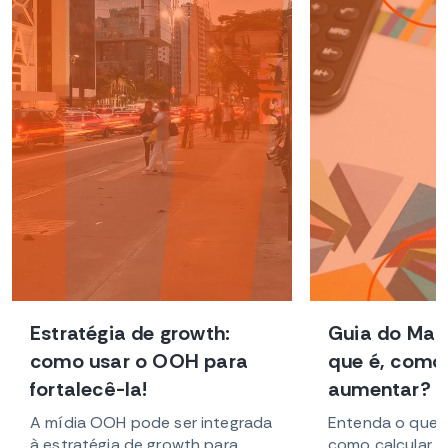
Estratégia de growth:
Guia do Mark
como usar o OOH para
que é, como 
(abre em nova guia)
(
fortalecê-la!
aumentar?
A mídia OOH pode ser integrada
Entenda o que é
à estratégia de growth para
como calcular a