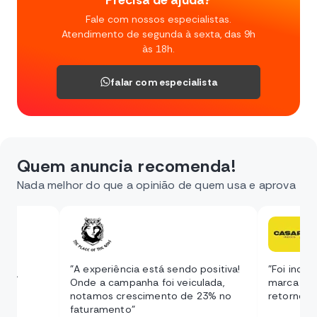
Precisa de ajuda?
Fale com nossos especialistas.
Atendimento de segunda à sexta, das 9h
às 18h.
falar com especialista
Quem anuncia recomenda!
Nada melhor do que a opinião de quem usa e aprova
pelo
um
"A experiência está sendo positiva!
"Foi incrív
ra a
Onde a campanha foi veiculada,
marca e b
notamos crescimento de 23% no
retorno d
faturamento"