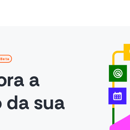
Beta
ora a
 da sua