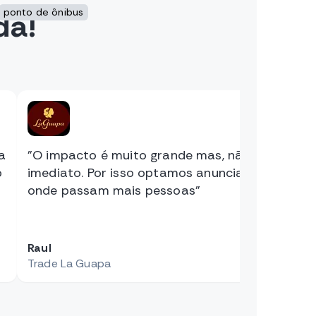
da!
ponto de ônibus
ca
"O impacto é muito grande mas, não
"Muito
o
imediato. Por isso optamos anunciar
restau
onde passam mais pessoas"
nos el
Raul
Beatriz
Trade La Guapa
Restaur